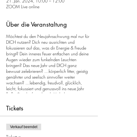
21. Jan. 2024, 10:00 – 12:00
ZOOM Live online
Über die Veranstaltung
Möchtest du den Neujahrsschwung mal nur für
DICH nutzen? Dich neu ausrichten und
fokussieren auf das, was dir Energie & Freude
bringt? Dein inneres Feuer entfachen und deine
Augen wieder zum funkelnden Leuchten
bringen? Das neue Jahr und DICH ganz
bewusst zelebrieren? …körperlich fitter, geistig
genährter und seelisch sinnvoller weiter
wachsen? …lebendig, freudvoll, glücklich,
leicht, fokussiert und genussvoll ins neue Jahr
fließen? … kräfteraubende Verhaltensmuster
durchbrechen und in energetisierende, sowie
leuchtende Lebenslust umwandeln?
Tickets
07. + 14. + 21. Januar 2024 Von 10 bis 12
Uhr live online + Übungen die du direkt im
Verkauf beendet
Anschluss in deinen neuen Alltag anwenden
kannst + Aufgaben für deine individuellen Ziele
Tickettyp