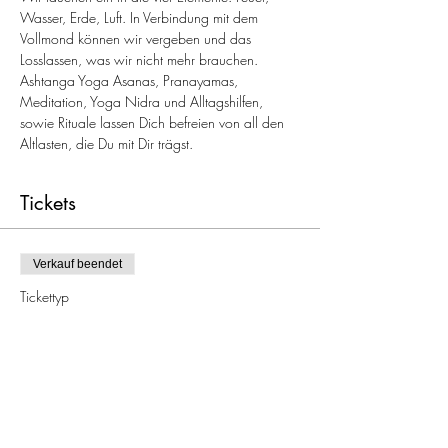
Wasser, Erde, Luft. In Verbindung mit dem 
Vollmond können wir vergeben und das 
Losslassen, was wir nicht mehr brauchen. 
Ashtanga Yoga Asanas, Pranayamas, 
Meditation, Yoga Nidra und Alltagshilfen, 
sowie Rituale lassen Dich befreien von all den 
Altlasten, die Du mit Dir trägst.
Tickets
Verkauf beendet
Tickettyp
Vollmond Special: Luft
Mehr Infos
Preis
20,00 €