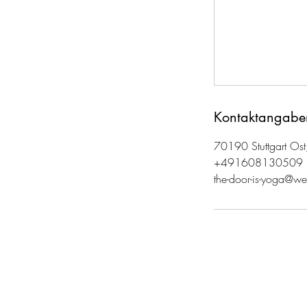
Kontaktangabe
70190 Stuttgart Ost
+491608130509
the-door-is-yoga@w